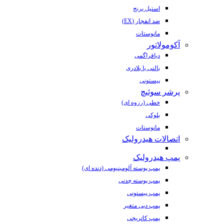
استیل برنج
ضد انفجار (EX)
مانوستات
آکومولاتور
دیافراگمی
بالنی یا بلادری
پیستونی
پرشر سوئیچ
خطی (رزوه ای)
بلوکی
مانوستات
اتصالات هیدرولیک
پمپ هیدرولیک
پمپ پوسته آلومینیومی (دنده ای)
پمپ پوسته چدنی
پمپ پیستونی
پمپ دبی متغیر
پمپ کاتریجی