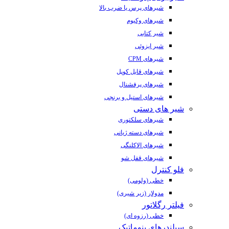
شیرهای پرس یا ضرب بالا
شیرهای وکیوم
شیر کتابی
شیر ایزوئی
شیرهای CPM
شیرهای قابل کوپل
شیرهای پرفشنال
شیرهای استیل و برنجی
شیر های دستی
شیرهای سلکتوری
شیرهای دسته ژیانی
شیرهای الاکلنگی
شیرهای قفل شو
فلو کنترل
خطی (ولومی)
مدولار (زیر شیری)
فیلتر رگلاتور
خطی (رزوه ای)
سیلندرهای پنوماتیک