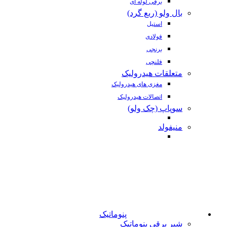
برقی لوله ای
بال ولو (ربع گرد)
استیل
فولادی
برنجی
فلنچی
متعلقات هیدرولیک
مغزی های هیدرولیک
اتصالات هیدرولیک
سوپاپ (چک ولو)
منیفولد
پنوماتیک
شیر برقی پنوماتیک