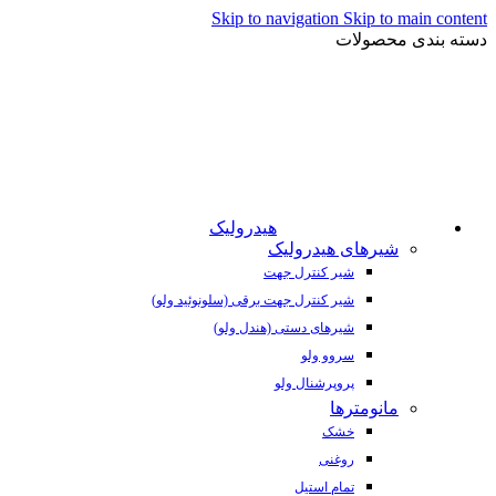
Skip to navigation
Skip to main content
دسته بندی محصولات
هیدرولیک
شیرهای هیدرولیک
شیر کنترل جهت
شیر کنترل جهت برقی (سلونوئید ولو)
شیرهای دستی (هندل ولو)
سروو ولو
پروپرشنال ولو
مانومترها
خشک
روغنی
تمام استیل