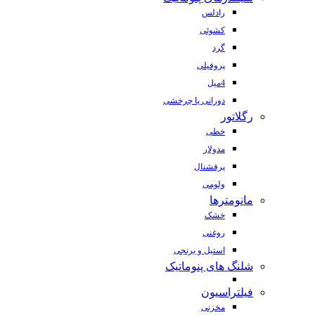
رادلس
کشوئی
گرد
پروفیلی
4میل
دورانی یا چرخشی
رگلاتور
خطی
مدولار
پرفشنال
ولومی
مانومترها
خشک
روغنی
استیل و برنجی
شلنگ های پنوماتیک
فیلتراسیون
مخزنی