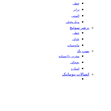
خطی
درایر
المنتی
میکروفیلتر
پرشر سوئیچ
خطی
بلوکی
مانوستات
پمپ باد
مخزنی یا ایستاده
یخچالی
اسکرو
اتصالات پنوماتیک