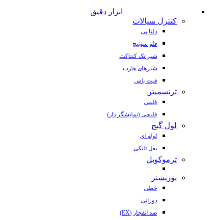
ابزار دقیق
کنترل سیالات
دلتا پی
فلو سوئیچ
شیر تک کنتاکت
شیرهای هارت
فیت باس
ترنسمیتر
قلمی
فلنچی (نمایشگر دار)
لول گیج
لوله ای
بغل تانکی
ترموکوبل
پوزیشنر
خطی
دورانی
ضد انفجار (EX)