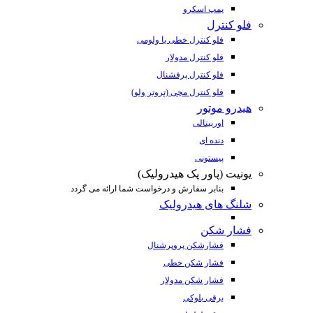
پمپ اسکرو
فلو کنترل
فلو کنترل خطی یا ولومی
فلو کنترل مدولار
فلو کنترل پرفشنال
فلو کنترل مچی (تروتر ولو)
هیدرو موتور
اوربیتالی
دنده ای
پیستونی
یونیت (پاور پک هیدرولیک)
بنابر سفارش و درخواست شما ارائه می گردد
شلنگ های هیدرولیک
فشار شکن
فشارشکن پروپرشنال
فشار شکن خطی
فشار شکن مدولار
برقی بلوکی