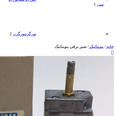
سی
1
نورگرن
نورگرن
2
خانه
/
پنوماتیک
/
شیر برقی پنوماتیک