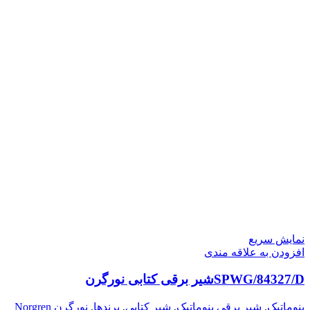
نمایش سریع
افزودن به علاقه مندی
SPWG/84327/Dشیر برقی کتابی نورگرن
پنوماتیک
,
شیر برقی پنوماتیک
,
شیر کتابی
,
برندها
,
نورگرن Norgren