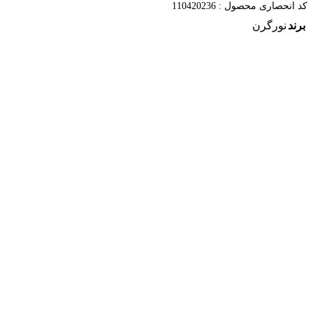
کد انحصاری محصول :
110420236
برند
نورگرن