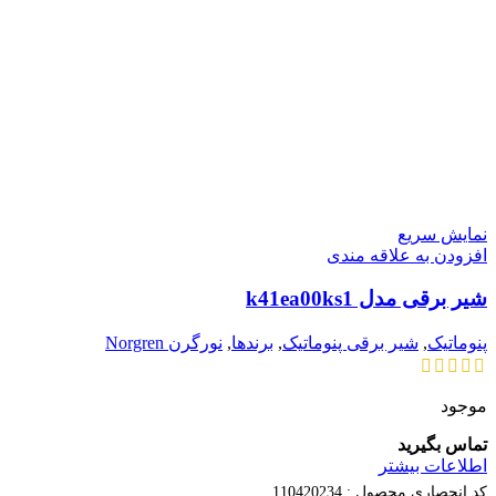
نمایش سریع
افزودن به علاقه مندی
شیر برقی مدل k41ea00ks1
پنوماتیک
,
شیر برقی پنوماتیک
,
برندها
,
نورگرن Norgren
موجود
تماس بگیرید
اطلاعات بیشتر
کد انحصاری محصول :
110420234