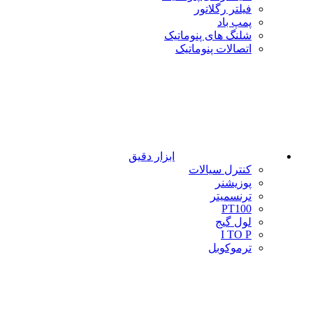
فیلتر رگلاتور
پمپ باد
شلنگ های پنوماتیک
اتصالات پنوماتیک
ابزار دقیق
کنترل سیالات
پوزیشنر
ترنسمیتر
PT100
لول گیج
I TO P
ترموکوبل