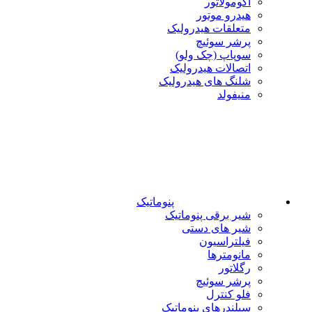
آکومولاتور
هیدرو موتور
متعلقات هیدرولیک
پرشر سوئیچ
سوپاپ (چک ولو)
اتصالات هیدرولیک
شلنگ های هیدرولیک
منیفولد
پنوماتیک
شیر برقی پنوماتیک
شیر های دستی
فیلتراسیون
مانومترها
رگلاتور
پرشر سوئیچ
فلو کنترل
سیلندرهای پنوماتیک