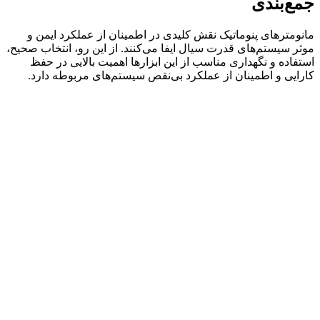
جمع‌بندی
مانومترهای پنوماتیک نقش کلیدی در اطمینان از عملکرد ایمن و
موثر سیستم‌های قدرت سیال ایفا می‌کنند. از این رو، انتخاب صحیح،
استفاده و نگهداری مناسب از این ابزارها اهمیت بالایی در حفظ
کارایی و اطمینان از عملکرد بی‌نقص سیستم‌های مربوطه دارد.
فروشگاه
خیابان لاله زار جنوبی، کوچه اتحادیه، پاساژ اتحادیه،
طبقه منفی یک، پلاک 32
دفتر مرکزی
خیابان قزوین، روبروی شرکت دخانیات، مجتمع تجاری اداری
امپراطور، پلاک 534، طبقه دوم، واحد 4 اداری