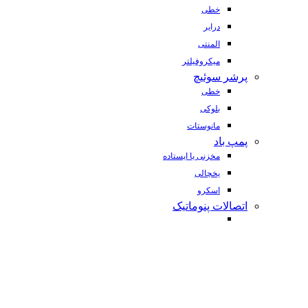
خطی
درایر
المنتی
میکروفیلتر
پرشر سوئیچ
خطی
بلوکی
مانوستات
پمپ باد
مخزنی یا ایستاده
یخچالی
اسکرو
اتصالات پنوماتیک