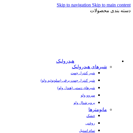
Skip to navigation
Skip to main content
دسته بندی محصولات
هیدرولیک
شیرهای هیدرولیک
شیر کنترل جهت
شیر کنترل جهت برقی (سلونوئید ولو)
شیرهای دستی (هندل ولو)
سروو ولو
پروپرشنال ولو
مانومترها
خشک
روغنی
تمام استیل