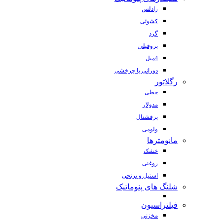
رادلس
کشوئی
گرد
پروفیلی
4میل
دورانی یا چرخشی
رگلاتور
خطی
مدولار
پرفشنال
ولومی
مانومترها
خشک
روغنی
استیل و برنجی
شلنگ های پنوماتیک
فیلتراسیون
مخزنی