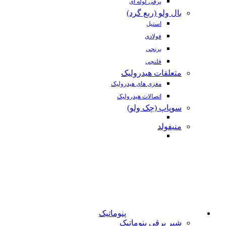
برقی لوله ای
بال ولو (ربع گرد)
استیل
فولادی
برنجی
فلنچی
متعلقات هیدرولیک
مغزی های هیدرولیک
اتصالات هیدرولیک
سوپاپ (چک ولو)
منیفولد
پنوماتیک
شیر برقی پنوماتیک