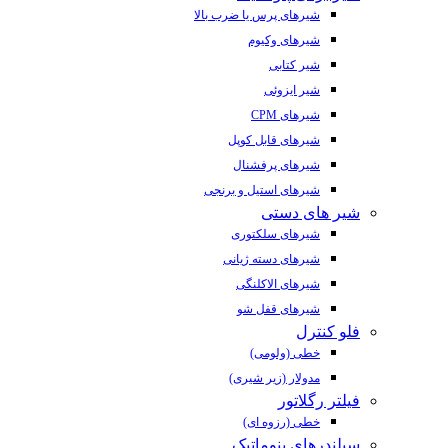
شیرهای پرس یا ضرب بالا
شیرهای وکیوم
شیر کتابی
شیر ایزوئی
شیرهای CPM
شیرهای قابل کوپل
شیرهای پرفشنال
شیرهای استیل و برنجی
شیر های دستی
شیرهای سلکتوری
شیرهای دسته ژیانی
شیرهای الاکلنگی
شیرهای قفل شو
فلو کنترل
خطی (ولومی)
مدولار (زیر شیری)
فیلتر رگلاتور
خطی (رزوه ای)
سیلندرهای پنوماتیک