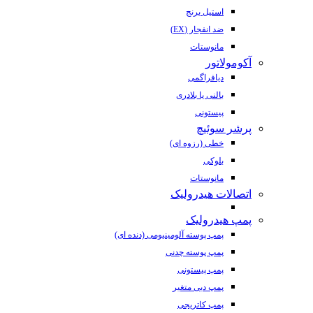
استیل برنج
ضد انفجار (EX)
مانوستات
آکومولاتور
دیافراگمی
بالنی یا بلادری
پیستونی
پرشر سوئیچ
خطی (رزوه ای)
بلوکی
مانوستات
اتصالات هیدرولیک
پمپ هیدرولیک
پمپ پوسته آلومینیومی (دنده ای)
پمپ پوسته چدنی
پمپ پیستونی
پمپ دبی متغیر
پمپ کاتریجی