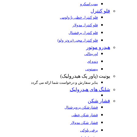
پمپ اسکرو
فلو کنترل
فلو کنترل خطی یا ولومی
فلو کنترل مدولار
فلو کنترل پرفشنال
فلو کنترل مچی (تروتر ولو)
هیدرو موتور
اوربیتالی
دنده ای
پیستونی
یونیت (پاور پک هیدرولیک)
بنابر سفارش و درخواست شما ارائه می گردد
شلنگ های هیدرولیک
فشار شکن
فشارشکن پروپرشنال
فشار شکن خطی
فشار شکن مدولار
برقی بلوکی