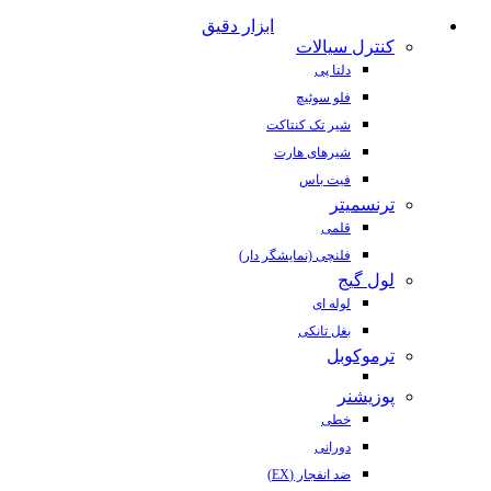
ابزار دقیق
کنترل سیالات
دلتا پی
فلو سوئیچ
شیر تک کنتاکت
شیرهای هارت
فیت باس
ترنسمیتر
قلمی
فلنچی (نمایشگر دار)
لول گیج
لوله ای
بغل تانکی
ترموکوبل
پوزیشنر
خطی
دورانی
ضد انفجار (EX)