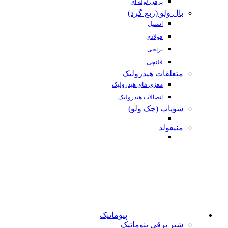
برقی لوله ای
بال ولو (ربع گرد)
استیل
فولادی
برنجی
فلنچی
متعلقات هیدرولیک
مغزی های هیدرولیک
اتصالات هیدرولیک
سوپاپ (چک ولو)
منیفولد
پنوماتیک
شیر برقی پنوماتیک