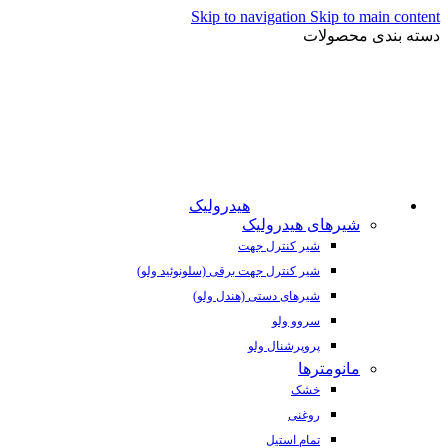
Skip to navigation
Skip to main content
دسته بندی محصولات
هیدرولیک
شیرهای هیدرولیک
شیر کنترل جهت
شیر کنترل جهت برقی (سلونوئید ولو)
شیرهای دستی (هندل ولو)
سروو ولو
پروپرشنال ولو
مانومترها
خشک
روغنی
تمام استیل