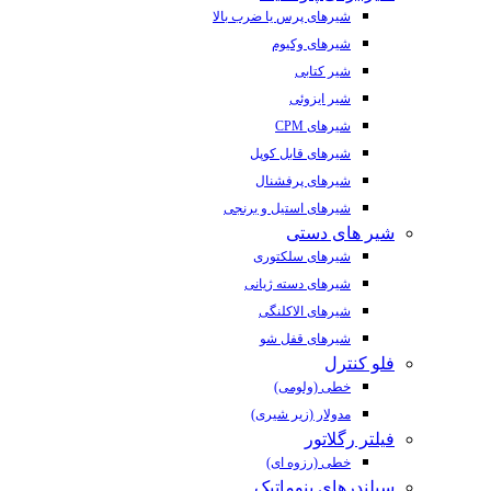
شیرهای پرس یا ضرب بالا
شیرهای وکیوم
شیر کتابی
شیر ایزوئی
شیرهای CPM
شیرهای قابل کوپل
شیرهای پرفشنال
شیرهای استیل و برنجی
شیر های دستی
شیرهای سلکتوری
شیرهای دسته ژیانی
شیرهای الاکلنگی
شیرهای قفل شو
فلو کنترل
خطی (ولومی)
مدولار (زیر شیری)
فیلتر رگلاتور
خطی (رزوه ای)
سیلندرهای پنوماتیک