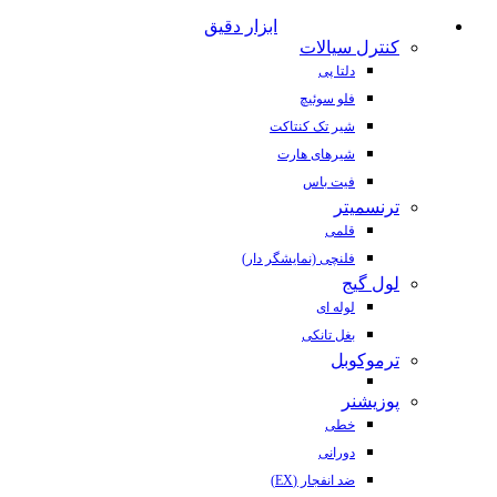
ابزار دقیق
کنترل سیالات
دلتا پی
فلو سوئیچ
شیر تک کنتاکت
شیرهای هارت
فیت باس
ترنسمیتر
قلمی
فلنچی (نمایشگر دار)
لول گیج
لوله ای
بغل تانکی
ترموکوبل
پوزیشنر
خطی
دورانی
ضد انفجار (EX)