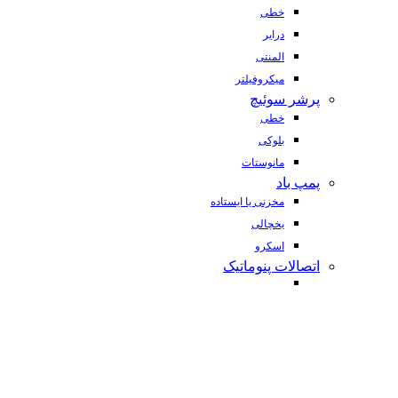
خطی
درایر
المنتی
میکروفیلتر
پرشر سوئیچ
خطی
بلوکی
مانوستات
پمپ باد
مخزنی یا ایستاده
یخچالی
اسکرو
اتصالات پنوماتیک