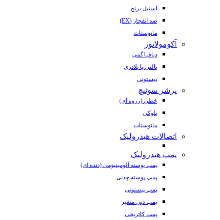
استیل برنج
ضد انفجار (EX)
مانوستات
آکومولاتور
دیافراگمی
بالنی یا بلادری
پیستونی
پرشر سوئیچ
خطی (رزوه ای)
بلوکی
مانوستات
اتصالات هیدرولیک
پمپ هیدرولیک
پمپ پوسته آلومینیومی (دنده ای)
پمپ پوسته چدنی
پمپ پیستونی
پمپ دبی متغیر
پمپ کاتریجی