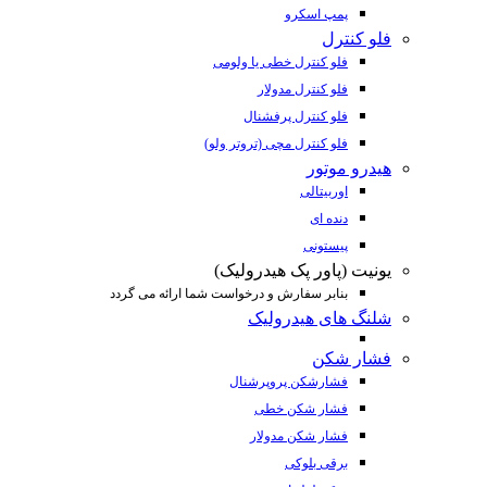
پمپ اسکرو
فلو کنترل
فلو کنترل خطی یا ولومی
فلو کنترل مدولار
فلو کنترل پرفشنال
فلو کنترل مچی (تروتر ولو)
هیدرو موتور
اوربیتالی
دنده ای
پیستونی
یونیت (پاور پک هیدرولیک)
بنابر سفارش و درخواست شما ارائه می گردد
شلنگ های هیدرولیک
فشار شکن
فشارشکن پروپرشنال
فشار شکن خطی
فشار شکن مدولار
برقی بلوکی