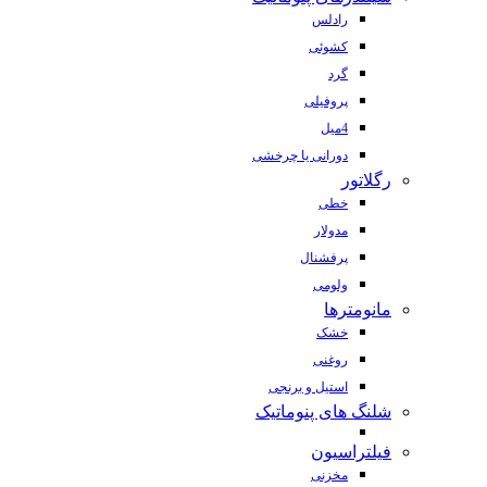
رادلس
کشوئی
گرد
پروفیلی
4میل
دورانی یا چرخشی
رگلاتور
خطی
مدولار
پرفشنال
ولومی
مانومترها
خشک
روغنی
استیل و برنجی
شلنگ های پنوماتیک
فیلتراسیون
مخزنی