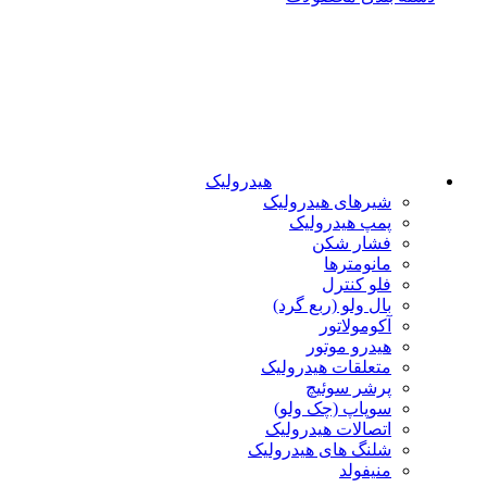
هیدرولیک
شیرهای هیدرولیک
پمپ هیدرولیک
فشار شکن
مانومترها
فلو کنترل
بال ولو (ربع گرد)
آکومولاتور
هیدرو موتور
متعلقات هیدرولیک
پرشر سوئیچ
سوپاپ (چک ولو)
اتصالات هیدرولیک
شلنگ های هیدرولیک
منیفولد