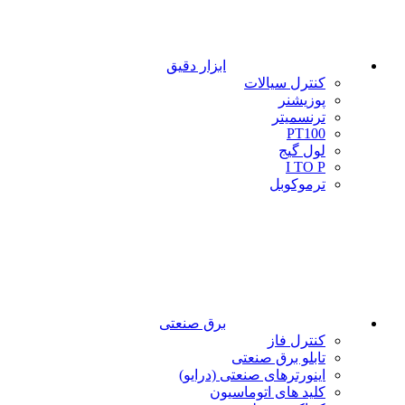
ابزار دقیق
کنترل سیالات
پوزیشنر
ترنسمیتر
PT100
لول گیج
I TO P
ترموکوبل
برق صنعتی
کنترل فاز
تابلو برق صنعتی
اینورترهای صنعتی (درایو)
کلید های اتوماسیون