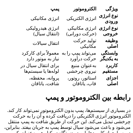
ویژگی
الکتروموتور
پمپ
نوع انرژی
انرژی الکتریکی
انرژی مکانیکی
ورودی
نوع انرژی
انرژی مکانیکی
انرژی هیدرولیکی
خروجی
(حرکت دورانی)
(انتقال سیال)
وظیفه
تولید حرکت
انتقال سیالات
اصلی
مکانیکی
وابستگی
می‌تواند پمپ را به
معمولاً برای کارکرد
به یکدیگر
حرکت درآورد
نیاز به موتور دارد
کاربرد
به‌عنوان منبع
برای انتقال سیال در
مستقیم
نیروی چرخشی
لوله‌ها یا سیستم‌ها
اجزای
استاتور، روتور،
پروانه، محفظه،
اصلی
قاب، یاتاقان
شافت، یاتاقان
رابطه بین الکتروموتور و پمپ
در بسیاری از سیستم‌ها، پمپ بدون الکتروموتور نمی‌تواند کار کند.
الکتروموتور انرژی الکتریکی را دریافت کرده و آن را به حرکت
چرخشی تبدیل می‌کند. این حرکت از طریق شافت به پمپ منتقل
می‌شود و باعث می‌شود سیال توسط پمپ به جریان بیفتد. بنابراین،
در بسیاری از کاربردها، این دو دستگاه در کنار هم به‌عنوان یک