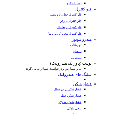
پمپ اسکرو
فلو کنترل
فلو کنترل خطی یا ولومی
فلو کنترل مدولار
فلو کنترل پرفشنال
فلو کنترل مچی (تروتر ولو)
هیدرو موتور
اوربیتالی
دنده ای
پیستونی
یونیت (پاور پک هیدرولیک)
بنابر سفارش و درخواست شما ارائه می گردد
شلنگ های هیدرولیک
فشار شکن
فشارشکن پروپرشنال
فشار شکن خطی
فشار شکن مدولار
برقی بلوکی