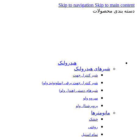
Skip to navigation
Skip to main content
دسته بندی محصولات
هیدرولیک
شیرهای هیدرولیک
شیر کنترل جهت
شیر کنترل جهت برقی (سلونوئید ولو)
شیرهای دستی (هندل ولو)
سروو ولو
پروپرشنال ولو
مانومترها
خشک
روغنی
تمام استیل