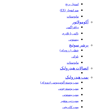
استیل برنج
ضد انفجار (EX)
مانوستات
آکومولاتور
دیافراگمی
بالنی یا بلادری
پیستونی
پرشر سوئیچ
خطی (رزوه ای)
بلوکی
مانوستات
اتصالات هیدرولیک
پمپ هیدرولیک
پمپ پوسته آلومینیومی (دنده ای)
پمپ پوسته چدنی
پمپ پیستونی
پمپ دبی متغیر
پمپ کاتریجی