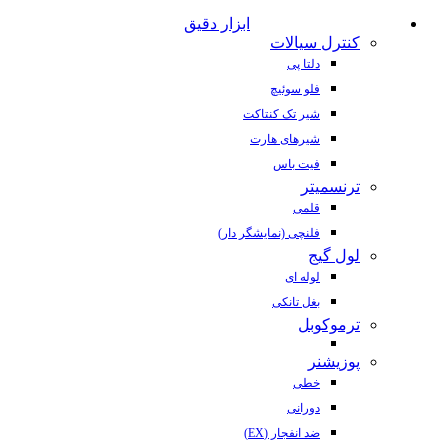
ابزار دقیق
کنترل سیالات
دلتا پی
فلو سوئیچ
شیر تک کنتاکت
شیرهای هارت
فیت باس
ترنسمیتر
قلمی
فلنچی (نمایشگر دار)
لول گیج
لوله ای
بغل تانکی
ترموکوبل
پوزیشنر
خطی
دورانی
ضد انفجار (EX)