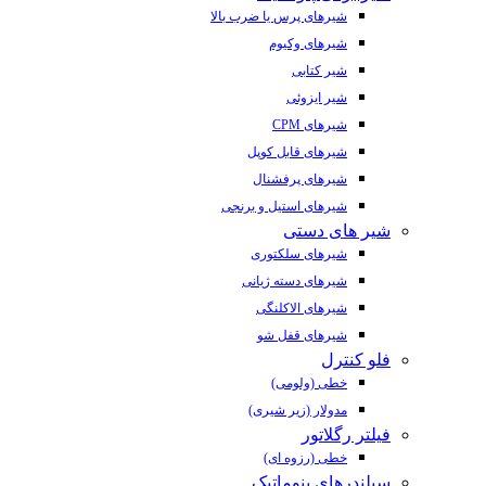
شیرهای پرس یا ضرب بالا
شیرهای وکیوم
شیر کتابی
شیر ایزوئی
شیرهای CPM
شیرهای قابل کوپل
شیرهای پرفشنال
شیرهای استیل و برنجی
شیر های دستی
شیرهای سلکتوری
شیرهای دسته ژیانی
شیرهای الاکلنگی
شیرهای قفل شو
فلو کنترل
خطی (ولومی)
مدولار (زیر شیری)
فیلتر رگلاتور
خطی (رزوه ای)
سیلندرهای پنوماتیک