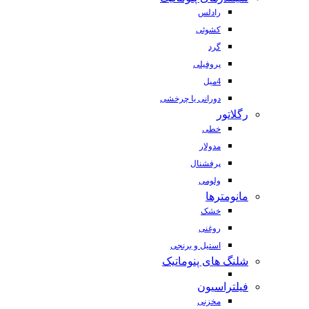
رادلس
کشوئی
گرد
پروفیلی
4میل
دورانی یا چرخشی
رگلاتور
خطی
مدولار
پرفشنال
ولومی
مانومترها
خشک
روغنی
استیل و برنجی
شلنگ های پنوماتیک
فیلتراسیون
مخزنی