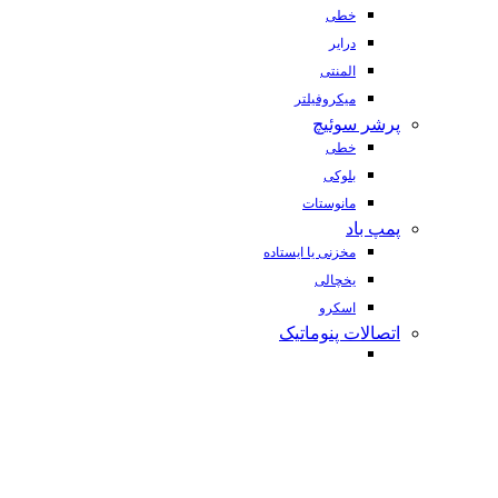
خطی
درایر
المنتی
میکروفیلتر
پرشر سوئیچ
خطی
بلوکی
مانوستات
پمپ باد
مخزنی یا ایستاده
یخچالی
اسکرو
اتصالات پنوماتیک