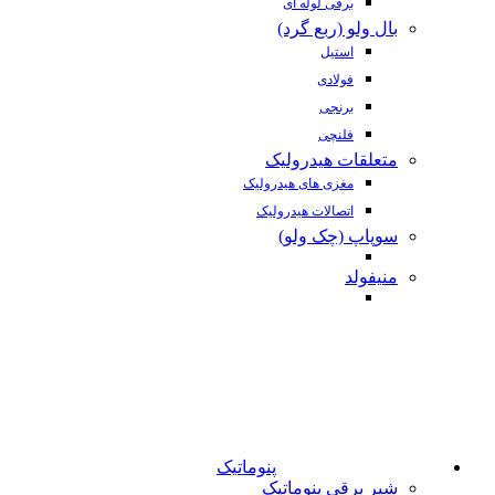
برقی لوله ای
بال ولو (ربع گرد)
استیل
فولادی
برنجی
فلنچی
متعلقات هیدرولیک
مغزی های هیدرولیک
اتصالات هیدرولیک
سوپاپ (چک ولو)
منیفولد
پنوماتیک
شیر برقی پنوماتیک