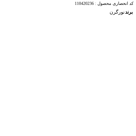
کد انحصاری محصول :
110420236
برند
نورگرن