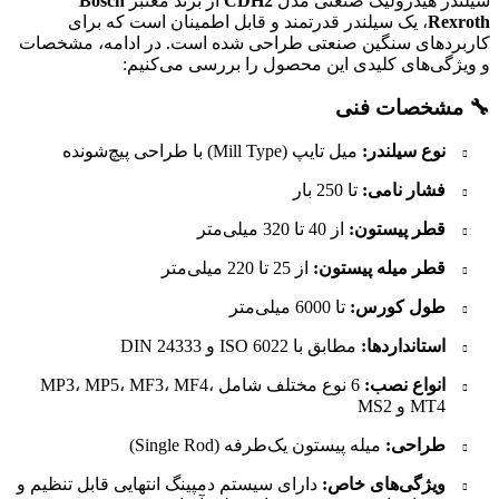
سیلندر هیدرولیک صنعتی مدل
CDH2
از برند معتبر
Bosch
Rexroth
، یک سیلندر قدرتمند و قابل اطمینان است که برای
کاربردهای سنگین صنعتی طراحی شده است.
در ادامه، مشخصات
و ویژگی‌های کلیدی این محصول را بررسی می‌کنیم:​
🔧 مشخصات فنی
نوع سیلندر:
میل تایپ (Mill Type) با طراحی پیچ‌شونده
فشار نامی:
تا 250 بار
قطر پیستون:
از 40 تا 320 میلی‌متر
قطر میله پیستون:
از 25 تا 220 میلی‌متر
طول کورس:
تا 6000 میلی‌متر
استانداردها:
مطابق با ISO 6022 و DIN 24333
انواع نصب:
6 نوع مختلف شامل MP3، MP5، MF3، MF4،
MT4 و MS2
طراحی:
میله پیستون یک‌طرفه (Single Rod)
ویژگی‌های خاص:
دارای سیستم دمپینگ انتهایی قابل تنظیم و