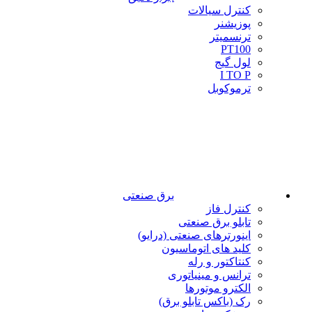
کنترل سیالات
پوزیشنر
ترنسمیتر
PT100
لول گیج
I TO P
ترموکوبل
برق صنعتی
کنترل فاز
تابلو برق صنعتی
اینورترهای صنعتی (درایو)
کلید های اتوماسیون
کنتاکتور و رله
ترانس و مینیاتوری
الکترو موتورها
رک (باکس تابلو برق)