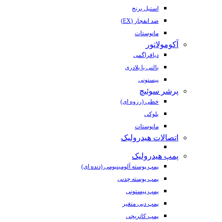
استیل برنج
ضد انفجار (EX)
مانوستات
آکومولاتور
دیافراگمی
بالنی یا بلادری
پیستونی
پرشر سوئیچ
خطی (رزوه ای)
بلوکی
مانوستات
اتصالات هیدرولیک
پمپ هیدرولیک
پمپ پوسته آلومینیومی (دنده ای)
پمپ پوسته چدنی
پمپ پیستونی
پمپ دبی متغیر
پمپ کاتریجی