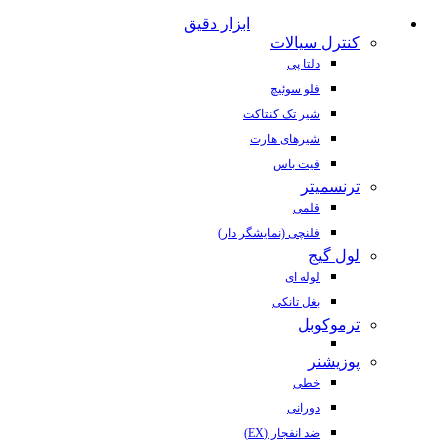
ابزار دقیق
کنترل سیالات
دلتا پی
فلو سوئیچ
شیر تک کنتاکت
شیرهای هارت
فیت باس
ترنسمیتر
قلمی
فلنچی (نمایشگر دار)
لول گیج
لوله ای
بغل تانکی
ترموکوبل
پوزیشنر
خطی
دورانی
ضد انفجار (EX)