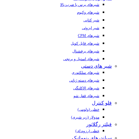
شیرهای پرس یا ضرب بالا
شیرهای وکیوم
شیر کتابی
شیر ایزوئی
شیرهای CPM
شیرهای قابل کوپل
شیرهای پرفشنال
شیرهای استیل و برنجی
شیر های دستی
شیرهای سلکتوری
شیرهای دسته ژیانی
شیرهای الاکلنگی
شیرهای قفل شو
فلو کنترل
خطی (ولومی)
مدولار (زیر شیری)
فیلتر رگلاتور
خطی (رزوه ای)
سیلندرهای پنوماتیک