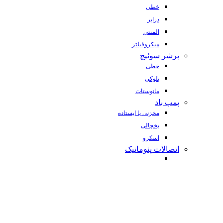
خطی
درایر
المنتی
میکروفیلتر
پرشر سوئیچ
خطی
بلوکی
مانوستات
پمپ باد
مخزنی یا ایستاده
یخچالی
اسکرو
اتصالات پنوماتیک