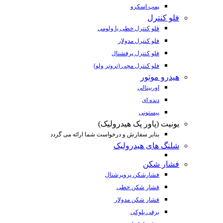
پمپ اسکرو
فلو کنترل
فلو کنترل خطی یا ولومی
فلو کنترل مدولار
فلو کنترل پرفشنال
فلو کنترل مچی (تروتر ولو)
هیدرو موتور
اوربیتالی
دنده ای
پیستونی
یونیت (پاور پک هیدرولیک)
بنابر سفارش و درخواست شما ارائه می گردد
شلنگ های هیدرولیک
فشار شکن
فشارشکن پروپرشنال
فشار شکن خطی
فشار شکن مدولار
برقی بلوکی