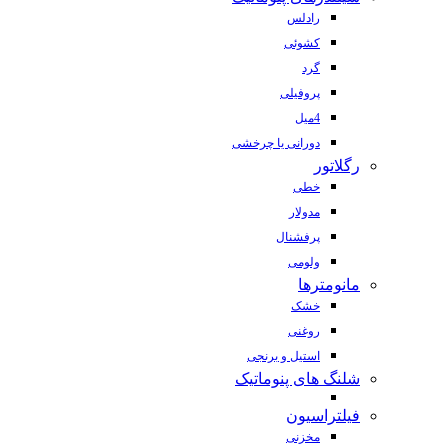
رادلس
کشوئی
گرد
پروفیلی
4میل
دورانی یا چرخشی
رگلاتور
خطی
مدولار
پرفشنال
ولومی
مانومترها
خشک
روغنی
استیل و برنجی
شلنگ های پنوماتیک
فیلتراسیون
مخزنی