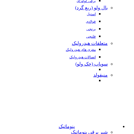
برقی لوله ای
بال ولو (ربع گرد)
استیل
فولادی
برنجی
فلنچی
متعلقات هیدرولیک
مغزی های هیدرولیک
اتصالات هیدرولیک
سوپاپ (چک ولو)
منیفولد
پنوماتیک
شیر برقی پنوماتیک