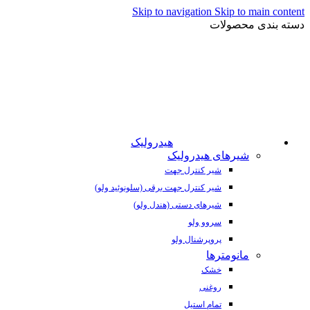
Skip to navigation
Skip to main content
دسته بندی محصولات
هیدرولیک
شیرهای هیدرولیک
شیر کنترل جهت
شیر کنترل جهت برقی (سلونوئید ولو)
شیرهای دستی (هندل ولو)
سروو ولو
پروپرشنال ولو
مانومترها
خشک
روغنی
تمام استیل