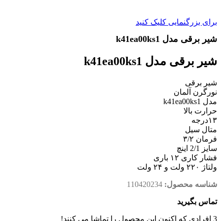
برای بزرگنمایی کلیک کنید
شیر برقی مدل k41ea00ks1
شیر برقی مدل k41ea00ks1
شیر برقی
نورگرن آلمان
مدل k41ea00ks1
حرارت بالا
۱۳درجه
متال سیل
فرمان ۳/۲
سایز 2/1 اینچ
فشار کاری ۱۲ باری
ولتاژ ۲۲۰ ولت و ۲۴ ولت
شناسه محصول:
110420234
تماس بگیرید
3
افرادی که اکنون این محصول را تماشا می کنند!