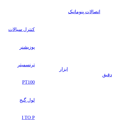
اتصالات پنوماتیک
کنترل سیالات
پوزیشنر
ترنسمیتر
ابزار
دقیق
PT100
لول گیج
I TO P