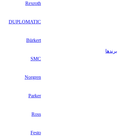
Rexroth
DUPLOMATIC
Bürkert
برندها
SMC
Norgren
Parker
Ross
Festo