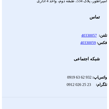
امپراطور، پلاک 534، طبقه دوم، واحد 4 اداری
تماس
تلفن:
40330057
فکس:
40330059
شبکه اجتماعی
واتس‌اپ:
932 62 63 0919
تلگرام:
23 25 026 0912