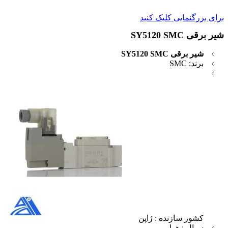
برای بزرگنمایی کلیک کنید
شیر برقی SY5120 SMC
شیر برقی SY5120 SMC
برند: SMC
کشور سازنده : ژاپن
سیال : هوا